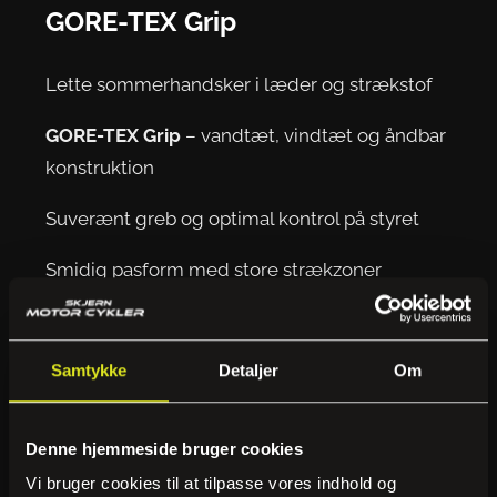
GORE-TEX Grip
Lette sommerhandsker i læder og strækstof
GORE-TEX Grip
– vandtæt, vindtæt og åndbar
konstruktion
Suverænt greb og optimal kontrol på styret
Smidig pasform med store strækzoner
Udvendige fingersømme for øget komfort
Touchscreen-kompatible fingre
Samtykke
Detaljer
Om
Integreret visirvisker til regnfulde ture
Denne hjemmeside bruger cookies
Kort manchet – ideel til daglig brug
Vi bruger cookies til at tilpasse vores indhold og