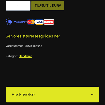
DANE
TILFØJ TIL KURV
ESKIL
GORE-
TEX
GRIP
Se vores størrelsesguides her
MOTORCYKELHANDSKER
SORT
Varenummer (SKU):
105555
antal
Kategori:
Handsker
Beskrivelse