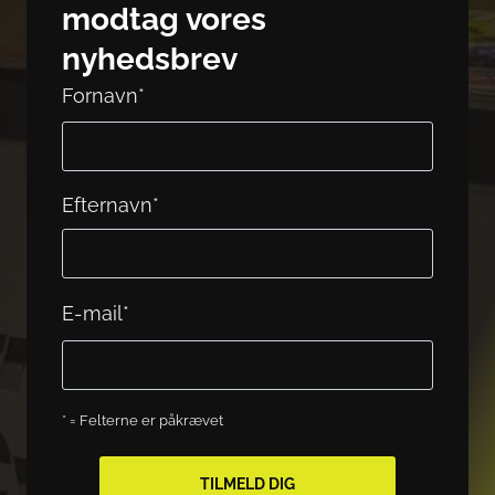
modtag vores
kan
nyhedsbrev
vælges
på
Fornavn
*
varesiden
Efternavn
*
E-mail
*
* = Felterne er påkrævet