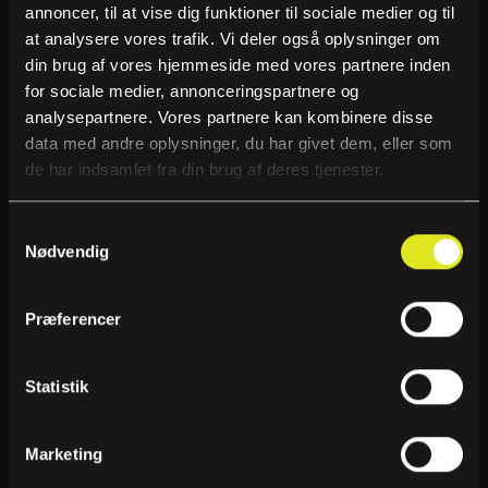
annoncer, til at vise dig funktioner til sociale medier og til
Dane Eskil GORE-TEX Grip
er det perfekte
at analysere vores trafik. Vi deler også oplysninger om
valg til motorcyklister, der søger
din brug af vores hjemmeside med vores partnere inden
sommerhandsker med høj komfort, præcision
for sociale medier, annonceringspartnere og
analysepartnere. Vores partnere kan kombinere disse
og pålidelig beskyttelse – uanset om turen går
data med andre oplysninger, du har givet dem, eller som
gennem byen eller ud på de lange landeveje.
de har indsamlet fra din brug af deres tjenester.
Samtykkevalg
Yderligere information
Nødvendig
Præferencer
Statistik
Lignende produkter
Marketing
50%