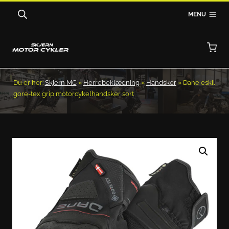
Fortsæt
MENU
til
indhold
Du er her:
Skjern MC
»
Herrebeklædning
»
Handsker
»
Dane eskil
gore-tex grip motorcykelhandsker sort